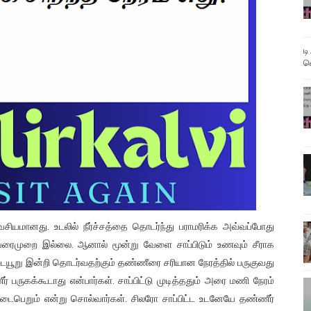
ிவிப்புகளுடன் வருடாந்திர தேர்வு அட்டவணை விரைவில் வெளியீடு
்றி புதிய பாடத்திட்டங்களை உருவாக்க உயர்மட்டக்குழு பள்ளிக்கல்வ
ட
வ
டுகள் - 06-11-2025
கெட் 12-ந்தேதி வெளியாகிறது
டுகள் - 03/03/2026
வசியமானது. உடலில் நீர்ச்சத்தை தொடர்ந்து பராமரிக்க அவ்வப்போது
ரைமுறை இல்லை. ஆனால் மூன்று வேளை சாப்பிடும் உணவும் சீராக
யூறு இன்றி தொடர்வதற்கும் தண்ணீரை சரியான நேரத்தில் பருகுவது
 பருகக்கூடாது என்பார்கள். சாப்பிட்டு முடித்ததும் அரை மணி நேரம்
நடைபெறும் என்று சொல்வார்கள். சிலரோ சாப்பிட்ட உடனேயே தண்ணீர்