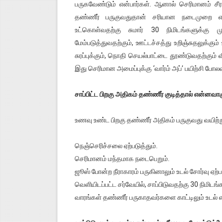
பருகவேண்டும் என்பார்கள். ஆனால் செரிமானம் சீ
தண்ணீர் பருகுவதுதான் சரியான நடைமுறை என்
உட்கொள்வதற்கு சுமார் 30 நிமிடங்களுக்கு 
மேம்படுத்துவதற்கும், ஊட்டச்சத்து உறிஞ்சுதலுக்கும
சுரப்புக்கும், நொதி செயல்பாட்டை தூண்டுவதற்கும் 
இது செரிமான அமைப்புக்கு ‘வார்ம் அப்’ பயிற்சி போலவ
சாப்பிட்ட பிறகு அதிகம் தண்ணீர் குடித்தால் என்னவாக
உணவு உண்ட பிறகு தண்ணீர் அதிகம் பருகுவது வயிற்ற
நெஞ்செரிச்சலை ஏற்படுத்தும்.
செரிமானம் மந்தமாக நடைபெறும்.
ஜூஸ் போன்ற நீராகாரம் பருகினாலும் உடல் சோர்வு ஏற்
வெளியிடப்பட்ட சர்வேயில், சாப்பிடுவதற்கு 30 நிமிடங்
வாரங்கள் தண்ணீர் பருகாதவர்களை காட்டிலும் உடல்