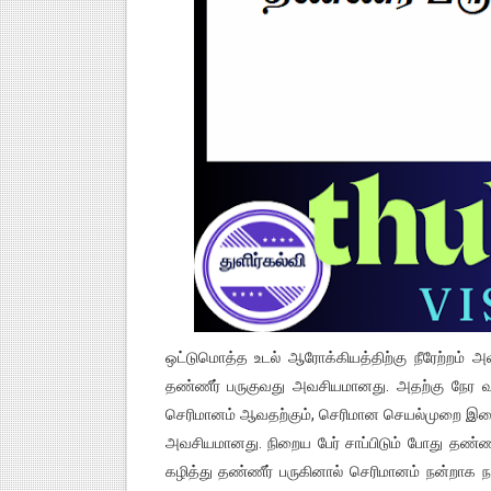
குரூப்-1, குரூப்-2 உள்ளிட்ட அற
மாநில கல்விக்கொள்கையை பின்பற
பள்ளி காலை வழிபாட்டு செயல்பா
கேட் நுழைவுத்தேர்வு ஹால் டிக்
பள்ளி காலை வழிபாட்டு செயல்பா
ஒட்டுமொத்த உடல் ஆரோக்கியத்திற்கு நீரேற்றம் அ
தண்ணீர் பருகுவது அவசியமானது. அதற்கு நேர வ
செரிமானம் ஆவதற்கும், செரிமான செயல்முறை இடை
அவசியமானது. நிறைய பேர் சாப்பிடும் போது தண்ணீர்
கழித்து தண்ணீர் பருகினால் செரிமானம் நன்றாக 