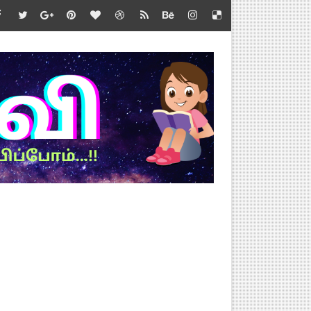
வல்
்த்தை.