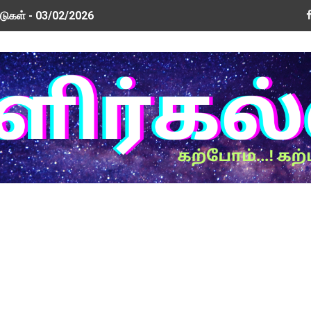
டுகள் - 03/02/2026
டுகள் - 26/01/2026
வூதியம் குறித்து 2 வாரத்தில் அரசாணை: ஐகோர்ட் கிளையில் அரசு தக
ரம் மத்திய அமைச்சரிடம் முறையீடு
டுகள் - 09/01/2026
New Updated Version! Update Now!
் மற்றும் ஆசிரியர் சங்க நிர்வாகிகளுடன் அமைச்சர்கள் பேச்சு வார
ew Update! Version 0.3.5
rm PDF
ர்வுகள் இயக்ககத்தின் செய்திக் குறிப்பு வெளியீடு