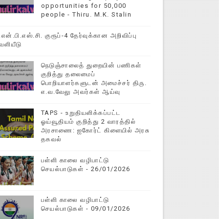
opportunities for 50,000
people - Thiru. M.K. Stalin
ித்துறை தகவல்
ி.என்.பி.எஸ்.சி. குரூப்-4 தேர்வுக்கான அறிவிப்பு
ெளியீடு
நெடுஞ்சாலைத் துறையின் பணிகள்
குறித்து தலைமைப்
பொறியாளர்களுடன் அமைச்சர் திரு.
எ.வ.வேலு அவர்கள் ஆய்வு
TAPS - உறுதியளிக்கப்பட்ட
ஓய்வூதியம் குறித்து 2 வாரத்தில்
அரசாணை: ஐகோர்ட் கிளையில் அரசு
தகவல்
பள்ளி காலை வழிபாட்டு
செயல்பாடுகள் - 26/01/2026
பள்ளி காலை வழிபாட்டு
செயல்பாடுகள் - 09/01/2026