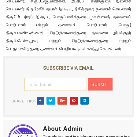
செயலாளர், திரு.J.ஜெயகாந்தன், இ.ஆ.ப., நிதித்துறை இணைச்
செயலாளர் திரு.பிரதீக் தயாள் இ.ஆ.ப., நிதித்துறை துணைச் செயலாளர்
திரு.C.A. ரிஷப் இ.ஆ.ப., பொதுப்பணித்துறை முதன்மைத் தலைமைப்
பொறியாளர் மற்றும் தலைமைப் பொறியாளர் (பொது)
திரு.ச.மணிவண்ணன், நெடுஞ்சாலைத்துறை தலைமை இயக்குநர்
திரு.R.செல்வதுரை மற்றும் நெடுஞ்சாலைத்துறை மற்றும்
பொதுப்பணித்துறை தலைமைப் பொறியாளர்கள் கலந்து கொண்டனர்.
SUBSCRIBE VIA EMAIL
SHARE THIS:
About Admin