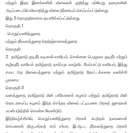
மற்றும் இதர இனங்களின் விலைகள் குறித்து பல்வேறு தரவுகளின்
அடிப்படையில் விவாதித்து விலை நிர்ணயம் செய்யப்பட்டுள்ளது.
இது 3 தொகுதிகளாக தயாரிக்கப்பட்டுள்ளது.
தொகுதி 1
: பொதுப்பணித்துறை.
மற்றும் நீர்வளத்துறை நெடுஞ்சாலைத்துறை
தொகுதி
2 : தமிழ்நாடு குடிநீர் வடிகால் வாரியம், சென்னை பெருநகர குடிநீர் மற்றும்
கழிவுநீர் வாரியம் தமிழ்நாடு நகர்ப்புற வாழ்விட மேம்பாட்டு வாரியம், இந்து
சமய அற நிலையத்துறை மற்றும் தமிழ்நாடு தோட்டக்கலை வளர்ச்சி
முகமை.
தொகுதி 3
வனத்துறை, தமிழ்நாடு மின் பகிர்மானக் கழகம் மற்றும் தமிழ்நாடு மின்
தொடரமைப்பு கழகம் இந்த செந்தர விலைப் பட்டியலை அரசுத் துறைகள்
பயன்படுத்திக் கொள்ள வேண்டும்.
இந்நிகழ்ச்சியில், பொதுப்பணித்துறை அரசுக் கூடுதல் தலைமைச்
செயலாளர் திரு.மங்கத் ராம் சர்மா, இ.ஆ.ப., நீர்வளத்துறை அரசுச்