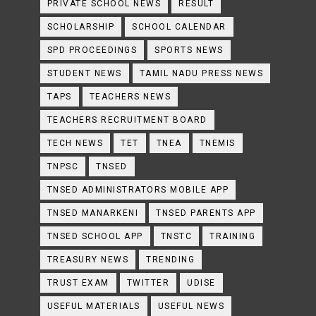
PRIVATE SCHOOL NEWS
RESULT
SCHOLARSHIP
SCHOOL CALENDAR
SPD PROCEEDINGS
SPORTS NEWS
STUDENT NEWS
TAMIL NADU PRESS NEWS
TAPS
TEACHERS NEWS
TEACHERS RECRUITMENT BOARD
TECH NEWS
TET
TNEA
TNEMIS
TNPSC
TNSED
TNSED ADMINISTRATORS MOBILE APP
TNSED MANARKENI
TNSED PARENTS APP
TNSED SCHOOL APP
TNSTC
TRAINING
TREASURY NEWS
TRENDING
TRUST EXAM
TWITTER
UDISE
USEFUL MATERIALS
USEFUL NEWS