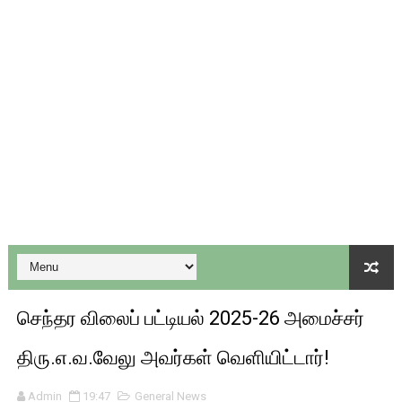
குரூப்-1, குரூப்-2 உள்ளிட்ட அறிவிப்புகளுடன் வருடாந்திர தேர்வ
மாநில கல்விக்கொள்கையை பின்பற்றி புதிய பாடத்திட்டங்களை உருவ
பள்ளி காலை வழிபாட்டு செயல்பாடுகள் - 06-11-2025
கேட் நுழைவுத்தேர்வு ஹால் டிக்கெட் 12-ந்தேதி வெளியாகிறது
பள்ளி காலை வழிபாட்டு செயல்பாடுகள் - 03/03/2026
செந்தர விலைப் பட்டியல் 2025-26 அமைச்சர்
திரு.எ.வ.வேலு அவர்கள் வெளியிட்டார்!
Admin
19:47
General News