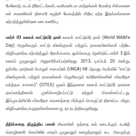
மேலோடு, கடல் நீரோட்டங்கள், வளிமண்டல மாற்றங்கள் போன்ற சிக்கலான
உள் காரணிகள் தினசரி சுழற்சி வேகத்தில் சிறிய ஏற்ற இறக்கங்களை
ஏற்படுத்துகின்றன என கணிப்பு.
மார்ச் 03 உலகக் காட்டுயிர் நாள்
உலகக் காட்டுயிர் நாள் (World Wildlife
Day) அருகிவரும் காட்டு விலங்குகள் மற்றும், தாவரயினங்கள் பற்றிய
விழிப்புணர்வு ஏற்படுத்தும் நோக்கமாக, ஒவ்வொரு ஆண்டும், மார்ச் 3 இல்
உலகம் முழுவதும் அனுசரிக்கப்படுகிறது. 2013, டிசம்பர் 20 அன்று,
ஐக்கிய நாடுகள் பொதுச் சபையின் (UNGA) 68 ஆவது அமர்வில் “காட்டு
விலங்குகள், மற்றும் தாவரங்கள் அருகிவரும் உயிரினங்களின் சர்வதேச
வர்த்தக சாசனம்” (CITES) மூலம் இந்நாளை உலகக் காட்டுயிர் நாளாக
தாய்லாந்தினால் முன்மொழியப்பட்டு ஏற்றுக் கொள்ளப்பட்டது.
இம்முயற்சியில் சர்வதேச கவனத்தை ஈர்க்கும் பொருட்டு திரைப்பட விழா,
விழிப்புணர்வு கருதரங்கங்களை ஐ. நா நடத்திவருகிறது.
நீதிக்கதை திருந்திய மகன்
சிவாவின் தந்தை கல் உடைக்கும் கூலித்
தொழிலாளி. வெயிலில் மாதம் முழுவதும் உழைத்தாலும் கூட அவருக்கு