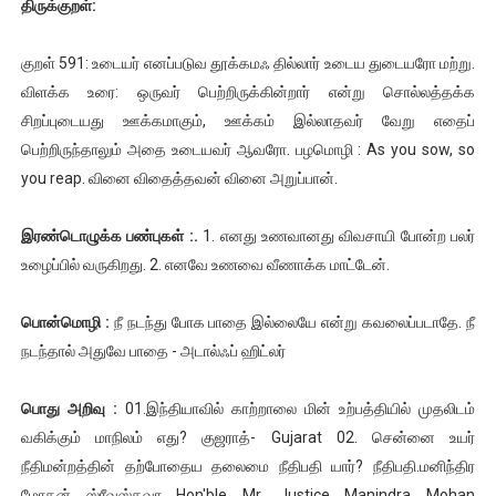
திருக்குறள்:
குறள் 591: உடையர் எனப்படுவ தூக்கமஃ தில்லார் உடைய துடையரோ மற்று.
விளக்க உரை: ஒருவர் பெற்றிருக்கின்றார் என்று சொல்லத்தக்க
சிறப்புடையது ஊக்கமாகும், ஊக்கம் இல்லாதவர் வேறு எதைப்
பெற்றிருந்தாலும் அதை உடையவர் ஆவரோ. பழமொழி : As you sow, so
you reap. வினை விதைத்தவன் வினை அறுப்பான்.
இரண்டொழுக்க பண்புகள் :.
1. எனது உணவானது விவசாயி போன்ற பலர்
உழைப்பில் வருகிறது. 2. எனவே உணவை வீணாக்க மாட்டேன்.
பொன்மொழி :
நீ நடந்து போக பாதை இல்லையே என்று கவலைப்படாதே. நீ
நடந்தால் அதுவே பாதை - அடால்ஃப் ஹிட்லர்
பொது அறிவு :
01.இந்தியாவில் காற்றாலை மின் உற்பத்தியில் முதலிடம்
வகிக்கும் மாநிலம் எது? குஜராத்- Gujarat 02. சென்னை உயர்
நீதிமன்றத்தின் தற்போதைய தலைமை நீதிபதி யார்? நீதிபதி.மனிந்திர
மோகன் ஸ்ரீவஸ்தவா Hon'ble Mr. Justice Manindra Mohan