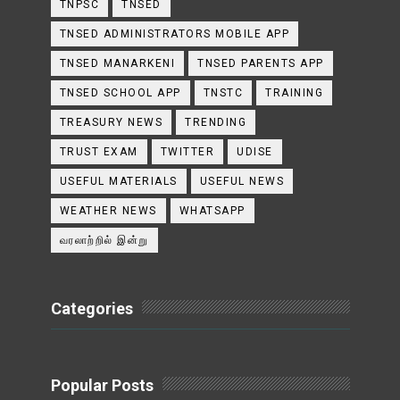
TNPSC
TNSED
TNSED ADMINISTRATORS MOBILE APP
TNSED MANARKENI
TNSED PARENTS APP
TNSED SCHOOL APP
TNSTC
TRAINING
TREASURY NEWS
TRENDING
TRUST EXAM
TWITTER
UDISE
USEFUL MATERIALS
USEFUL NEWS
WEATHER NEWS
WHATSAPP
வரலாற்றில் இன்று
Categories
Popular Posts