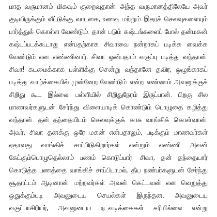
மாத வருமானம் மிகவும் குறைவுதான். அந்த வருமானத்திலேயே அவர்
குடியிருக்கும் வீட்டுக்கு வாடகை, உணவு மற்றும் இதரச் செலவுகளையும்
பார்த்துக் கொள்ள வேண்டும். தான் படும் கஷ்டங்களைப் போல் தன்மகன்
கஷ்டப்படக்கூடாது என்பதற்காக சிவாவை நன்றாகப் படிக்க வைக்க
வேண்டும் என எண்ணினார். சிவா ஒன்பதாம் வகுப்பு படித்து வந்தான்.
சிவா! கடமைக்காக பள்ளிக்கு சென்று வந்தானே தவிர, ஒழுங்காகப்
படித்து வாழ்க்கையில் முன்னேற வேண்டும் என்ற எண்ணம் அவனுக்குச்
சிறிது கூட இல்லை. பள்ளியில் சிறிதுநேரம் இருப்பான். பிறகு சில
மாணவர்களுடன் சேர்ந்து விளையாடிக் கொண்டும் பொழுதை கழித்து
வந்தான். தன் தந்தையிடம் செலவுக்குக் காசு வாங்கிக் கொள்வான்.
அவர், சிவா தனக்கு ஒரே மகன் என்பதாலும், படிக்கும் மாணவர்கள்
ஏதாவது வாங்கிச் சாப்பிடுகிறார்கள் என்றும் எண்ணி அவன்
கேட்கும்பொழுதெல்லாம் பணம் கொடுப்பார். சிவா, தன் தந்தையார்
கொடுத்த பணத்தை வாங்கிச் சாப்பிடாமல், தீய நண்பர்களுடன் சேர்ந்து
சூதாட்டம் ஆடினான். மற்றவர்கள் அவன் கெட்டவன் என வெறுத்து
ஒதுக்கும்படி அவனுடைய செயல்கள் இருந்தன. அவனுடைய
வகுப்பாசிரியர், அவனுடைய நடவடிக்கைகள் சரியில்லை என்று