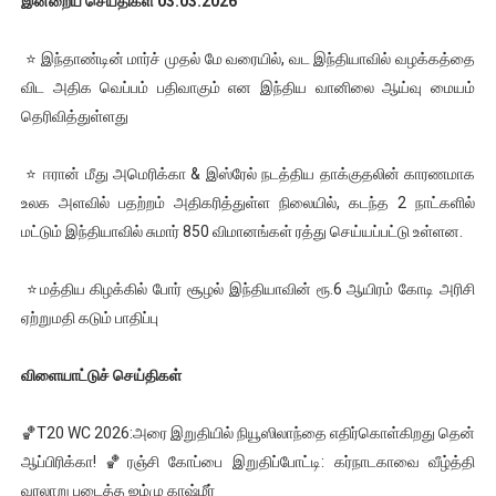
இன்றைய செய்திகள் 03.03.2026
⭐ இந்தாண்டின் மார்ச் முதல் மே வரையில், வட இந்தியாவில் வழக்கத்தை
விட அதிக வெப்பம் பதிவாகும் என இந்திய வானிலை ஆய்வு மையம்
தெரிவித்துள்ளது
⭐ ஈரான் மீது அமெரிக்கா & இஸ்ரேல் நடத்திய தாக்குதலின் காரணமாக
உலக அளவில் பதற்றம் அதிகரித்துள்ள நிலையில், கடந்த 2 நாட்களில்
மட்டும் இந்தியாவில் சுமார் 850 விமானங்கள் ரத்து செய்யப்பட்டு உள்ளன.
⭐மத்திய கிழக்கில் போர் சூழல் இந்தியாவின் ரூ.6 ஆயிரம் கோடி அரிசி
ஏற்றுமதி கடும் பாதிப்பு
விளையாட்டுச் செய்திகள்
🏀T20 WC 2026:அரை இறுதியில் நியூஸிலாந்தை எதிர்கொள்கிறது தென்
ஆப்பிரிக்கா! 🏀ரஞ்சி கோப்பை இறுதிப்போட்டி: கர்நாடகாவை வீழ்த்தி
வரலாறு படைத்த ஜம்மு காஷ்மீர்