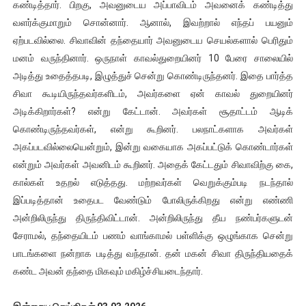
கண்டித்தார். பிறகு, அவனுடைய அப்பாவிடம் அவனைக் கண்டித்து
வளர்க்குமாறும் சொன்னார். ஆனால், இவற்றால் எந்தப் பயனும்
ஏற்படவில்லை. சிவாவின் தந்தையார் அவனுடைய செயல்களால் பெரிதும்
மனம் வருந்தினார். ஒருநாள் காவல்துறையினர் 10 பேரை சாலையில்
அடித்து உதைத்தபடி, இழுத்துச் சென்று கொண்டிருந்தனர். இதை பார்த்த
சிவா கூடியிருந்தவர்களிடம், அவர்களை ஏன் காவல் துறையினர்
அடிக்கிறார்கள்? என்று கேட்டான். அவர்கள் சூதாட்டம் ஆடிக்
கொண்டிருந்தவர்கள், என்று கூறினர். பலநாட்களாக அவர்கள்
அகப்படவில்லையென்றும், இன்று வகையாக அகப்பட்டுக் கொண்டார்கள்
என்றும் அவர்கள் அவனிடம் கூறினர். அதைக் கேட்டதும் சிவாவிற்கு கை,
கால்கள் உதறல் எடுத்தது. மற்றவர்கள் வெறுக்கும்படி நடந்தால்
இப்படித்தான் உதைபட வேண்டும் போலிருக்கிறது என்று எண்ணி
அன்றிலிருந்து திருந்திவிட்டான். அன்றிலிருந்து தீய நண்பர்களுடன்
சேராமல், தந்தையிடம் பணம் வாங்காமல் பள்ளிக்கு ஒழுங்காக சென்று
பாடங்களை நன்றாக படித்து வந்தான். தன் மகன் சிவா திருந்தியதைக்
கண்ட அவன் தந்தை மிகவும் மகிழ்ச்சியடைந்தார்.