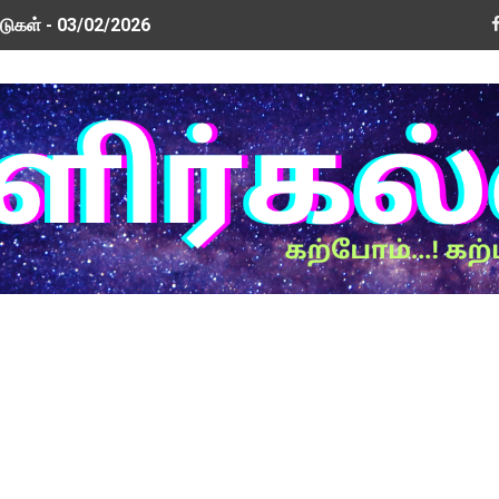
டுகள் - 03/02/2026
டுகள் - 26/01/2026
வூதியம் குறித்து 2 வாரத்தில் அரசாணை: ஐகோர்ட் கிளையில் அரசு தக
ரம் மத்திய அமைச்சரிடம் முறையீடு
டுகள் - 09/01/2026
New Updated Version! Update Now!
் மற்றும் ஆசிரியர் சங்க நிர்வாகிகளுடன் அமைச்சர்கள் பேச்சு வார
ew Update! Version 0.3.5
rm PDF
ர்வுகள் இயக்ககத்தின் செய்திக் குறிப்பு வெளியீடு