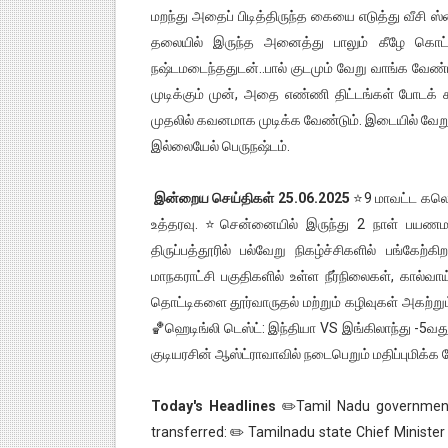
மறந்து அதைப் பிடித்திருந்த கையை எடுத்து வீசி 
தலையில் இருந்த அனைத்து பாலும் கீழே கொட்ட
நஷ்டமடைந்ததுடன்..பால் குடமும் வேறு வாங்க வேண்ட
முடிக்கும் முன், அதை எண்ணி திட்டங்கள் போடக் 
முதலில் கவனமாக முடிக்க வேண்டும். இடையில் வேறு
இல்லையேல் பெருநஷ்டம்.
இன்றைய செய்திகள் 25.06.2025
⭐9 மாவட்ட கலெக்
உத்தரவு. ⭐சென்னையில் இருந்து 2 நாள் பயணமாக 
திருப்பத்தூரில் பல்வேறு நிகழ்ச்சிகளில் பங்
மாநகராட்சி பகுதிகளில் உள்ள நீர்நிலைகள், கால்வாய
தொட்டிகளை தூர்வாருதல் மற்றும் கழிவுகள் அகற்று
🏀ஹெடிங்லி டெஸ்ட்: இந்தியா VS இங்கிலாந்து -5வது ந
குடியரசின் ஆஸ்ட்ராவாவில் நடைபெறும் மதிப்புமிக்க 
Today's Headlines
✏️Tamil Nadu government o
transferred: ✏️ Tamilnadu state Chief Minister M