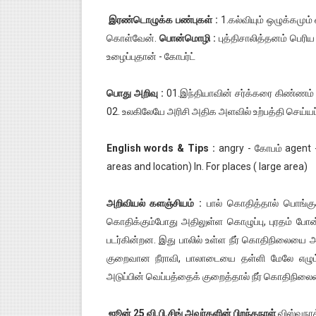
இரண்டொழுக்க பண்புகள் :
1.கல்வியும் ஒழுக்கமும்
கொள்வேன்.
பொன்மொழி :
புத்திசாலித்தனம் பெரி
உழைப்புதான் - கோபர்ட்
பொது அறிவு :
01.இந்தியாவின் சர்க்கரை கிண்ணம் எ
02. உலகிலேயே அரிசி அதிக அளவில் உற்பத்தி செய்யப்
English words & Tips :
angry - கோபம் agent -
areas and location) In. For places ( large area)
அறிவியல் களஞ்சியம் :
பால் கொதித்தால் பொங்கு
கொதிக்கும்போது அதிலுள்ள கொழுப்பு, புரதம் போன
படர்கின்றன. இது பாலில் உள்ள நீர் கொதிநிலையை அ
குறைவான நீராவி, பாலாடையை தள்ளி மேலே எழும்ப
அடுப்பின் வெப்பத்தைக் குறைத்தால் நீர் கொதிநில
ஜூன் 25 வி.பி.சிங் அவர்களின் பிறந்தநாள்
விஸ்வநாத்