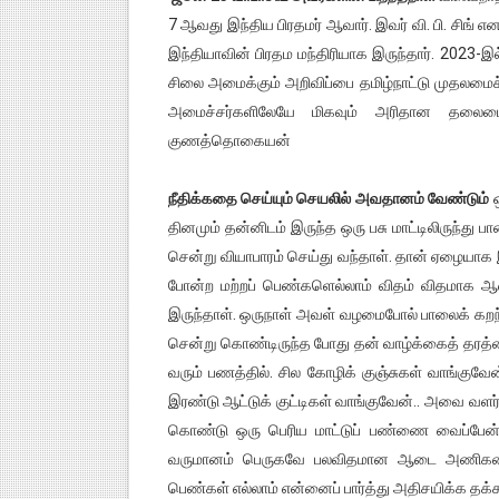
7 ஆவது இந்திய பிரதமர் ஆவார். இவர் வி. பி. சிங் என
இந்தியாவின் பிரதம மந்திரியாக இருந்தார். 2023-இல
சிலை அமைக்கும் அறிவிப்பை தமிழ்நாட்டு முதலமைச்ச
அமைச்சர்களிலேயே மிகவும் அரிதான தலைமை 
குணத்தொகையன்
நீதிக்கதை செய்யும் செயலில் அவதானம் வேண்டும்
ஒ
தினமும் தன்னிடம் இருந்த ஒரு பசு மாட்டிலிருந்து 
சென்று வியாபாரம் செய்து வந்தாள். தான் ஏழையாக இர
போன்ற மற்றப் பெண்களெல்லாம் விதம் விதமாக ஆ
இருந்தாள். ஒருநாள் அவள் வழமைபோல் பாலைக் கறந்
சென்று கொண்டிருந்த போது தன் வாழ்க்கைத் தரத்த
வரும் பணத்தில். சில கோழிக் குஞ்சுகள் வாங்குவ
இரண்டு ஆட்டுக் குட்டிகள் வாங்குவேன்.. அவை வளர
கொண்டு ஒரு பெரிய மாட்டுப் பண்ணை வைப்பேன
வருமானம் பெருகவே பலவிதமான ஆடை அணிகளைய
பெண்கள் எல்லாம் என்னைப் பார்த்து அதிசயிக்க தக்