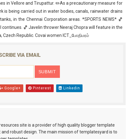
mmes in Vellore and Tirupattur. ✏️As a precautionary measure for
is being carried out in water bodies, canals, rainwater drains
r tanks, in the Chennai Corporation areas. *SPORTS NEWS* 🏀
ll continues. 🏀 Javelin thrower Neeraj Chopra will feature in the
va, Czech Republic. Covai women ICT_போதிமரம்
SCRIBE VIA EMAIL
Google+
Pinterest
Linkedin
esources site is a provider of high quality blogger template
 and robust design. The main mission of templatesyard is to
gger templates.