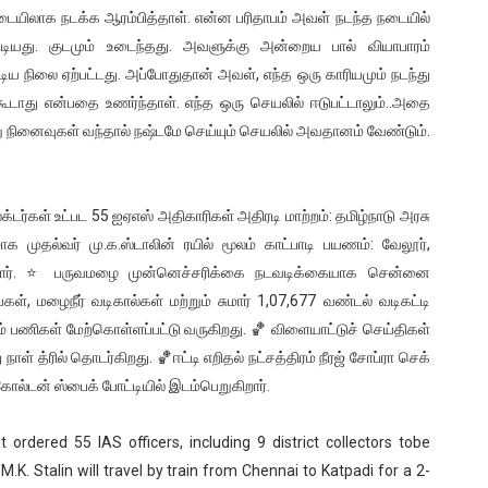
ஸ்டையிலாக நடக்க ஆரம்பித்தாள். என்ன பரிதாபம் அவள் நடந்த நடையில்
ியது. குடமும் உடைந்தது. அவளுக்கு அன்றைய பால் வியாபாரம்
ிய நிலை ஏற்பட்டது. அப்போதுதான் அவள், எந்த ஒரு காரியமும் நடந்து
கூடாது என்பதை உணர்ந்தாள். எந்த ஒரு செயலில் ஈடுபட்டாலும்..அதை
 நினைவுகள் வந்தால் நஷ்டமே செய்யும் செயலில் அவதானம் வேண்டும்.
டர்கள் உட்பட 55 ஐஏஎஸ் அதிகாரிகள் அதிரடி மாற்றம்: தமிழ்நாடு அரசு
முதல்வர் மு.க.ஸ்டாலின் ரயில் மூலம் காட்பாடி பயணம்: வேலூர்,
கேற்கிறார். ⭐ பருவமழை முன்னெச்சரிக்கை நடவடிக்கையாக சென்னை
்கள், மழைநீர் வடிகால்கள் மற்றும் சுமார் 1,07,677 வண்டல் வடிகட்டி
ம் பணிகள் மேற்கொள்ளப்பட்டு வருகிறது. 🏀 விளையாட்டுச் செய்திகள்
ாள் த்ரில் தொடர்கிறது. 🏀ஈட்டி எறிதல் நட்சத்திரம் நீரஜ் சோப்ரா செக்
கோல்டன் ஸ்பைக் போட்டியில் இடம்பெறுகிறார்.
rdered 55 IAS officers, including 9 district collectors tobe
.K. Stalin will travel by train from Chennai to Katpadi for a 2-