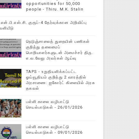
opportunities for 50,000
people - Thiru. M.K. Stalin
ித்துறை தகவல்
ி.என்.பி.எஸ்.சி. குரூப்-4 தேர்வுக்கான அறிவிப்பு
ெளியீடு
நெடுஞ்சாலைத் துறையின் பணிகள்
குறித்து தலைமைப்
பொறியாளர்களுடன் அமைச்சர் திரு.
எ.வ.வேலு அவர்கள் ஆய்வு
TAPS - உறுதியளிக்கப்பட்ட
ஓய்வூதியம் குறித்து 2 வாரத்தில்
அரசாணை: ஐகோர்ட் கிளையில் அரசு
தகவல்
பள்ளி காலை வழிபாட்டு
செயல்பாடுகள் - 26/01/2026
பள்ளி காலை வழிபாட்டு
செயல்பாடுகள் - 09/01/2026