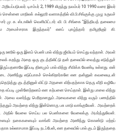
 அறியப்படுபவர். டிசம்பர் 2, 1989 லிருந்து நவம்பர் 10 1990 வரை இவர்
் சென்னை மாநிலக் கல்லூரி வளாகத்தில் வி.பி.சிங்குக்கு முழு உருவச்
ர் மு. க. ஸ்டாலின் வெளியிட்டார். வி. பி. சிங்கை "இந்தியத் தலைமை
அமைச்சராக இருந்தவர்" எனப் புகழ்ந்தார் தமிழறிஞர் கி.
ரு ஊரில் ஒரு இளம் பெண் பால் விற்று ஜீவியம் செய்து வந்தாள். அவள்
பாலைக் கறந்து அதை ஒரு குடத்திலிட்டு தன் தலையில் வைத்து எடுத்துச்
ுப்பதனாலே இப்படி தினமும் பால் விற்று சீவிக்க வேண்டி உள்ளது. என்
டை அணிந்து எடுப்பாகச் செல்கிறார்களே என தன்னுள் கவலையுடன்
தெடுத்து குடத்தினுள் விட்டு அதனை விற்பதற்காக தெரு வீதி வழியே
ை எப்படி முன்னேற்றலாம் என கற்பனை செய்தாள். இன்று பாலை விற்று
ேன். அவை வளர்ந்து பெரிதானதும்..அவைகளை விற்று வரும் பணத்தில்
்ந்ததும் அவற்றை விற்று இன்னொரு பசு மாடு வாங்குவேன்.. அவற்றைக்
். அதில் வேலை செய்ய பல பெண்களை வேலைக்கு அமர்த்துவேன்.
ும் நகைகளையும் வாங்கி அவற்றை அணிந்து கொண்டு மற்றப்
கதாக உல்லாசமாக இப்படி நடப்பேன், என தலையில் பால் குடம் இருந்ததை