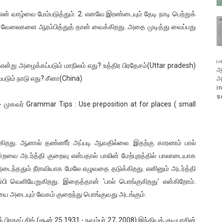
 என் வாழ்வை மேம்படுத்தும். 2. எனவே இரண்டையும் தேடி நாடி பெற்றுக்
ய வேலைகளை ஆரம்பித்துத் தான் வைக்கிறது. அதை முடித்து வைப்பது
ப
ன்று அழைக்கப்படும் மாநிலம் எது? உத்திர பிரதேசம்(Uttar pradesh)
ஆ
படும் நாடு எது? சீனா(China)
அ
i
s
 முகவர் Grammar Tips : Use preposition at for places ( small
கிறது. ஆனால் தண்ணீர் அப்படி ஆவதில்லை. இதற்கு காரணம் பால்
்றவை அடர்த்தி குறைவு என்பதால் பாலின் மேற்புறத்தில் பாலாடையாக
டைந்ததும் நீராவியாக மேலே எழுவதை தடுக்கிறது. எனினும் அடர்த்தி
ி வெளியேறுகிறது. இதைத்தான் 'பால் பொங்குகிறது' என்கிறோம்.
ையை அடையும் வேகம் குறைந்து பொங்குவது அடங்கும்.
 பிரதாப் சிங் (சூன் 25 1931 - நவம்பர் 27, 2008) இந்தியக் குடியரசின்