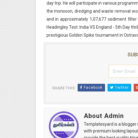
day trip: He will participate in various progra
the monsoon, dredging and waste removal work 
and in approximately 1,07,677 sediment filte
Headingley Test: India VS England - 5th Day thri
prestigious Golden Spike tournament in Ostra
SUB
Facebook
Twitter
SHARE THIS:
About Admin
Templatesyard is a blogger r
with premium looking layout
provide the best quality blo