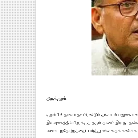
குரூப்-1, குரூப்-2 உள்ளிட்ட அற
மாநில கல்விக்கொள்கையை பின்பற
பள்ளி காலை வழிபாட்டு செயல்பா
கேட் நுழைவுத்தேர்வு ஹால் டிக்
பள்ளி காலை வழிபாட்டு செயல்பா
திருக்குறள்:
குறள் 19: தானம் தவமிரண்டும் தங்கா வியனுலகம் வ
இவ்வுலகத்தில் பிறர்க்குத் தரும் தானம் இராது; தன
cover. புறதோற்றத்தைப் பார்த்து உள்ளதைக் கணிக்க