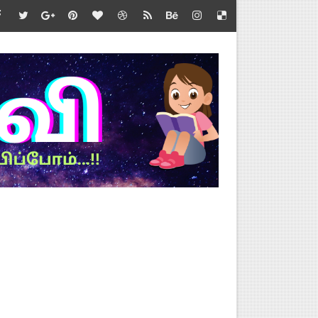
வல்
்த்தை.