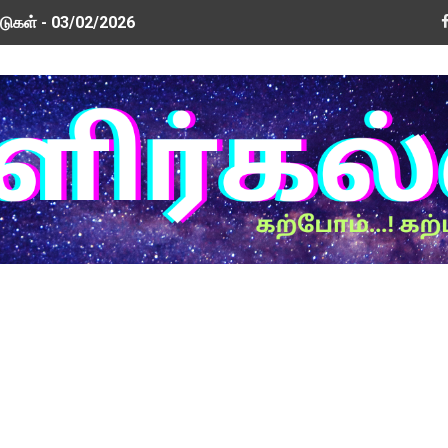
டுகள் - 03/02/2026
டுகள் - 26/01/2026
வூதியம் குறித்து 2 வாரத்தில் அரசாணை: ஐகோர்ட் கிளையில் அரசு தக
ரம் மத்திய அமைச்சரிடம் முறையீடு
டுகள் - 09/01/2026
New Updated Version! Update Now!
் மற்றும் ஆசிரியர் சங்க நிர்வாகிகளுடன் அமைச்சர்கள் பேச்சு வார
ew Update! Version 0.3.5
rm PDF
ர்வுகள் இயக்ககத்தின் செய்திக் குறிப்பு வெளியீடு