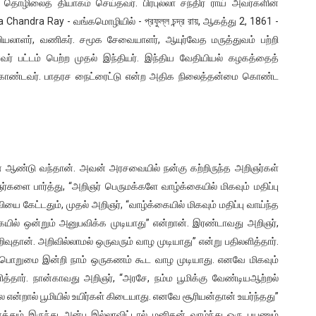
ு தொழிலைத் தியாகம் செய்தவர். பிரபுல்லா சந்திர ராய் அவர்களின்
 Chandra Ray - வங்கமொழியில் - প্রফুল্ল চন্দ্র রায়, ஆகத்து 2, 1861 -
ியலாளர், வணிகர். சமூக சேவையாளர், ஆயுர்வேத மருத்துவம் பற்றி
ர் பட்டம் பெற்ற முதல் இந்தியர். இந்திய வேதியியல் கழகத்தைத்
ு கொண்டவர். பாதரச நைட்ரைட்டு என்ற அதிக நிலைத்தன்மை கொண்ட
் ஆண்டு வந்தான். அவன் அரசவையில் நன்கு கற்றிருந்த அறிஞர்கள்
்களை பார்த்து, “அறிஞர் பெருமக்களே வாழ்க்கையில் மிகவும் மதிப்பு
யை கேட்டதும், முதல் அறிஞர், “வாழ்க்கையில் மிகவும் மதிப்பு வாய்ந்த
்கையில் ஒன்றும் அனுபவிக்க முடியாது” என்றான். இரண்டாவது அறிஞர்,
றிவுதான். அறிவில்லாமல் ஒருவரும் வாழ முடியாது” என்று பதிலளித்தார்.
ல் பொறுமை இன்றி நாம் ஒருகணம் கூட வாழ முடியாது. எனவே மிகவும்
்தார். நான்காவது அறிஞர், “அரசே, நம்ம பூமிக்கு வேண்டியஆற்றல்
 என்றால் பூமியில் உயிர்கள் கிடையாது. எனவே சூரியன்தான் உயர்ந்தது”
்தும் இருந்து அன்பு இல்லாவிட்டால் மனிதன் வாழ்ந்து ஒரு பயணும்