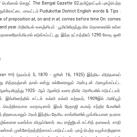
 பெங்கால் கெஜட் The Bengal Gazette 02.தமிழ்நாட்டில் புகழ்பெற்ற
துக்கோட்டை மாவட்டம் Pudukottai District English words & Tips :
e of preposition at, on and in at. comes before time On. comes
d year அறிவியல் களஞ்சியம் : பூமியிலிருந்து மிக தொலைவில் உள்ள
் தொலைநோக்கியால் எடுக்கப்பட்டது. இந்த நட்சத்திரம் 1290 கோடி ஒளி
்
ঞ্জন দাস) (நவம்பர் 5, 1870 - ஜூன் 16, 1925) இந்திய விடுதலைப்
்து சித்தரஞ்சன் தாஸ் என்று எல்லோராலும் அன்புடன் அழைக்கப்பட்ட
 ஆண்டிலிருந்து 1925- ஆம் ஆண்டு வரை தீவிர அரசியலில் ஈடுபட்டவர்.
. இங்கிலாந்தில் சட்டக் கல்வி கல்வி கற்றவர், 1909இல் அலிப்பூர்
க வெற்றிகரமாக வாதாடினார். இவர் நேதாஜி சுபாஷ் சந்திர போஸின்
ுத் திறமையாலும் அவர் இந்திய தேசிய காங்கிரஸில் முக்கியமான நபராக
ல்களை வளர்க்க விரும்பினார். சுய ராஜ்ஜியக் கட்சித் தலைவர். சாதி
்கள் முன்னேற்றத்திற்காகப் பாடுபட்டவர். புகழ் பெற்ற வழக்கறிஞராக