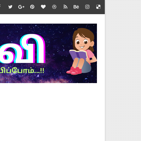
வல்
்த்தை.