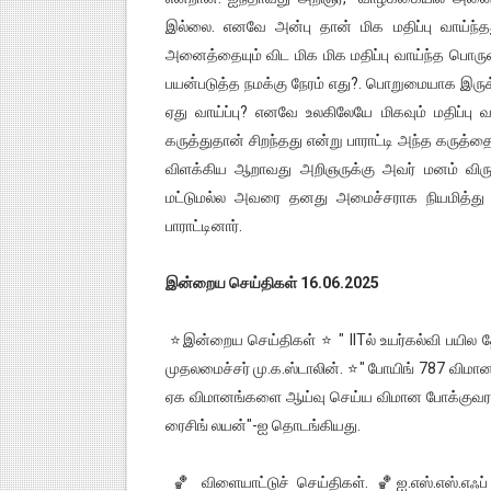
இல்லை. எனவே அன்பு தான் மிக மதிப்பு வாய்ந்தத
அனைத்தையும் விட மிக மிக மதிப்பு வாய்ந்த பொரு
பயன்படுத்த நமக்கு நேரம் எது?. பொறுமையாக இருக
ஏது வாய்ப்பு? எனவே உலகிலேயே மிகவும் மதிப்பு
கருத்துதான் சிறந்தது என்று பாராட்டி அந்த கருத
விளக்கிய ஆறாவது அறிஞருக்கு அவர் மனம் விரும
மட்டுமல்ல அவரை தனது அமைச்சராக நியமித்து 
பாராட்டினார்.
இன்றைய செய்திகள் 16.06.2025
⭐இன்றைய செய்திகள் ⭐ " IITல் உயர்கல்வி பயில தேர
முதலமைச்சர் மு.க.ஸ்டாலின். ⭐" போயிங் 787 விமான
ஏக விமானங்களை ஆய்வு செய்ய விமான போக்குவரத்
ரைசிங் லயன்"-ஐ தொடங்கியது.
🏀 விளையாட்டுச் செய்திகள். 🏀ஐ.எஸ்.எஸ்.எஃப் உ