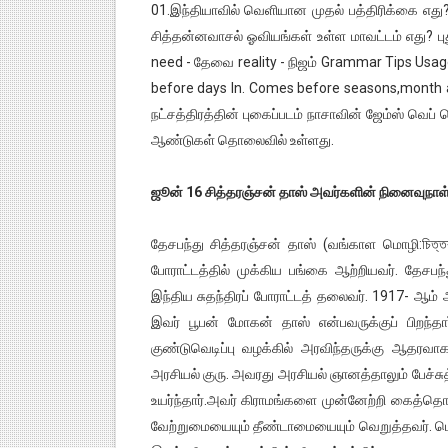
01.இந்தியாவில் வெளியான முதல் பத்திரிக்கை எது?
சித்தன்னவாசல் ஓவியங்கள் உள்ள மாவட்டம் எது? பு
need - தேவை reality - நிஜம் Grammar Tips Usag
before days In. Comes before seasons,month an
நட்சத்திரத்தின் புகைப்படம் நாசாவின் ஜேம்ஸ் வெப
ஆண்டுகள் தொலைவில் உள்ளது.
ஜூன் 16 சித்தரஞ்சன் தாஸ் அவர்களின் நினைவுநாள
தேசபந்து சித்தரஞ்சன் தாஸ் (வங்காள மொழி:চিত্তর
போராட்டத்தில் முக்கிய பங்கை ஆற்றியவர். தேசபந
இந்திய சுதந்திரப் போராட்டத் தலைவர். 1917- ஆம்
இவர் பூபன் மோகன் தாஸ் என்பவருக்குப் பிறந்தார்
குண்டுவெடிப்பு வழக்கில் அரவிந்தருக்கு ஆதரவா
அரசியல் குரு. அவரது அரசியல் ஞானத்தாலும் பேச்ச
உயர்ந்தார்.அவர் கிராமங்களை முன்னேற்றி கைத்தொழி
வேற்றுமையையும் தீண்டாமையையும் வெறுத்தவர். பெண