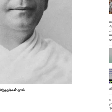
ப
ஆ
அ
i
s
வ
சித்தரஞ்சன் தாஸ்
ம
ம
1