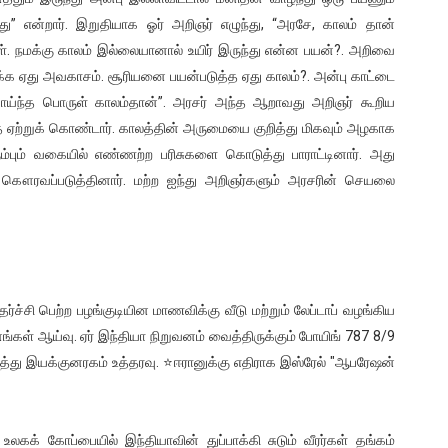
ு” என்றார். இறுதியாக ஓர் அறிஞர் எழுந்து, “அரசே, காலம் தான்
ள். நமக்கு காலம் இல்லையானால் உயிர் இருந்து என்ன பயன்?. அறிவை
்க ஏது அவகாசம். சூரியனை பயன்படுத்த ஏது காலம்?. அன்பு காட்டை
 வாய்ந்த பொருள் காலம்தான்”. அரசர் அந்த ஆறாவது அறிஞர் கூறிய
்தை ஏற்றுக் கொண்டார். காலத்தின் அருமையை குறித்து மிகவும் அழகாக
்பும் வகையில் எண்ணற்ற பரிசுகளை கொடுத்து பாராட்டினார். அது
கௌரவப்படுத்தினார். மற்ற ஐந்து அறிஞர்களும் அரசரின் செயலை
்ச்சி பெற்ற பழங்குடியின மாணவிக்கு வீடு மற்றும் லேப்டாப் வழங்கிய
ங்கள் ஆய்வு. ஏர் இந்தியா நிறுவனம் வைத்திருக்கும் போயிங் 787 8/9
து இயக்குனரகம் உத்தரவு. ⭐ஈரானுக்கு எதிராக இஸ்ரேல் "ஆபரேஷன்
லகக் கோப்பையில் இந்தியாவின் துப்பாக்கி சுடும் வீரர்கள் தங்கம்