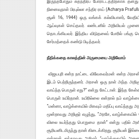
இருந்தபோதும் சுதந்திரப் போராட்டத்திற்காக தனத
நினைவுநாள் பிரபுல்லா சந்திர ராய் (Acharya Prafulla
சூன் 16, 1944) ஒரு வங்கக் கல்வியாளர், வேதிய
ஆய்வுகள் செய்தவர். லண்டனில் அறிவியல் முனைவ
தொடங்கியவர். இந்திய விடுதலைப் போரில் பங்க
சேர்மத்தைக் கண்டு பிடித்தவர்.
நீதிக்கதை காலத்தின் அருமையை அறிவோம்
விஜயபுரி என்ற நாட்டை விவேகவர்மன் என்ற அரசன
இடம் பெற்றிருந்தனர். அரசன் ஒரு நாள் அந்த அறிஞர
வாய்ந்த பொருள் எது?” என்று கேட்டான். இந்த கேள்வி
பொருள் உயிர்தான். உயிரில்லை என்றால் நம் வாழ்க
“மன்னா, வாழ்க்கையில் மிகவும் மதிப்பு வாய்ந்தது அ
மூன்றாவது அறிஞர் எழுந்து, “அரசே, வாழ்க்கையி
விலை உயர்ந்தது பொறுமை தான்” என்று பதில் அளித
சூரியனிடமிருந்து தான் கிடைக்கிறது. சூரியன் இல்லை
என்றான். ஐந்தாவது அறிஞர், “வாழ்க்கையில் அனைத