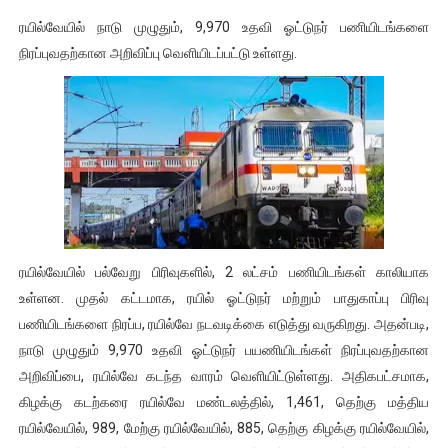
குரூப்-1, குரூப்-2 உள்ளிட்ட அறிவிப்புகளுடன் வருடாந்திர தேர்வ
ரயில்வேயில் நாடு முழுதும், 9,970 உதவி ஓட்டுநர் பணியிடங்களை
நிரப்புவதற்கான அறிவிப்பு வெளியிடப்பட்டு உள்ளது.
மாநில கல்விக்கொள்கையை பின்பற்றி புதிய பாடத்திட்டங்களை உருவ
பள்ளி காலை வழிபாட்டு செயல்பாடுகள் - 06-11-2025
கேட் நுழைவுத்தேர்வு ஹால் டிக்கெட் 12-ந்தேதி வெளியாகிறது
பள்ளி காலை வழிபாட்டு செயல்பாடுகள் - 03/03/2026
ரயில்வேயில் பல்வேறு பிரிவுகளில், 2 லட்சம் பணியிடங்கள் காலியாக
உள்ளன. முதல் கட்டமாக, ரயில் ஓட்டுநர் மற்றும் பாதுகாப்பு பிரிவு
பணியிடங்களை நிரப்ப, ரயில்வே நடவடிக்கை எடுத்து வருகிறது. அதன்படி,
நாடு முழுதும் 9,970 உதவி ஓட்டுநர் பயணியிடங்கள் நிரப்புவதற்கான
அறிவிப்பை, ரயில்வே கடந்த வாரம் வெளியிட்டுள்ளது. அதிகபட்சமாக,
கிழக்கு கடற்கரை ரயில்வே மண்டலத்தில், 1,461, தெற்கு மத்திய
ரயில்வேயில், 989, மேற்கு ரயில்வேயில், 885, தெற்கு கிழக்கு ரயில்வேயில்,