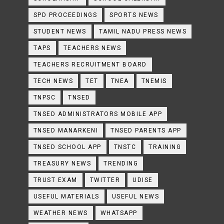
SPD PROCEEDINGS
SPORTS NEWS
STUDENT NEWS
TAMIL NADU PRESS NEWS
TAPS
TEACHERS NEWS
TEACHERS RECRUITMENT BOARD
TECH NEWS
TET
TNEA
TNEMIS
TNPSC
TNSED
TNSED ADMINISTRATORS MOBILE APP
TNSED MANARKENI
TNSED PARENTS APP
TNSED SCHOOL APP
TNSTC
TRAINING
TREASURY NEWS
TRENDING
TRUST EXAM
TWITTER
UDISE
USEFUL MATERIALS
USEFUL NEWS
WEATHER NEWS
WHATSAPP