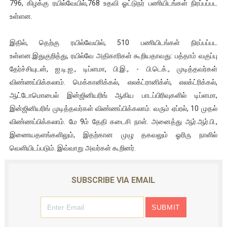
796, கிழக்கு ரயில்வேயில்,768 உதவி ஓட்டுநர் பணியிடங்கள் நிரப்பப்பட
உள்ளன.
இதில், தெற்கு ரயில்வேயில், 510 பணியிடங்கள் நிரப்பப்பட
உள்ளன.இதுகுறித்து, ரயில்வே அதிகாரிகள் கூறியதாவது: பத்தாம் வகுப்பு
தேர்ச்சியுடன், ஐ.டி.ஐ., டிப்ளமா, பி.இ., - பி.டெக்., முடித்தவர்கள்
விண்ணப்பிக்கலாம். மெக்கானிக்கல், எலக்ட்ரானிக்ஸ், எலக்ட்ரிக்கல்,
ஆட்டோமொபைல் இன்ஜினியரிங் ஆகிய பாடப்பிரிவுகளில் டிப்ளமா,
இன்ஜினியரிங் முடித்தவர்கள் விண்ணப்பிக்கலாம். வரும் ஏப்ரல், 10 முதல்
விண்ணப்பிக்கலாம். மே 9ம் தேதி கடைசி நாள். அனைத்து ஆர்.ஆர்.பி.,
இணையதளங்களிலும், இதற்கான முழு தகவலும் ஓரிரு நாளில்
வெளியிடப்படும். இவ்வாறு அவர்கள் கூறினர்.
SUBSCRIBE VIA EMAIL