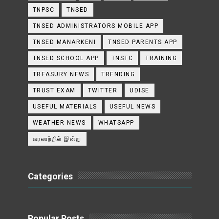
TNPSC
TNSED
TNSED ADMINISTRATORS MOBILE APP
TNSED MANARKENI
TNSED PARENTS APP
TNSED SCHOOL APP
TNSTC
TRAINING
TREASURY NEWS
TRENDING
TRUST EXAM
TWITTER
UDISE
USEFUL MATERIALS
USEFUL NEWS
WEATHER NEWS
WHATSAPP
வரலாற்றில் இன்று
Categories
Popular Posts