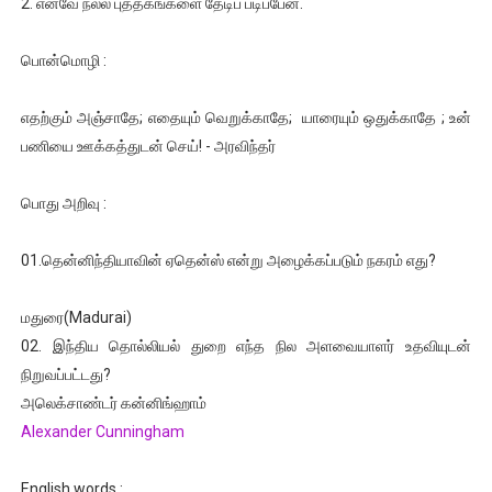
2. எனவே நல்ல புத்தகங்களை தேடிப் படிப்பேன்.
பொன்மொழி :
எதற்கும் அஞ்சாதே; எதையும் வெறுக்காதே; யாரையும் ஒதுக்காதே ; உன்
பணியை ஊக்கத்துடன் செய்! - அரவிந்தர்
பொது அறிவு :
01.தென்னிந்தியாவின் ஏதென்ஸ் என்று அழைக்கப்படும் நகரம் எது?
மதுரை(Madurai)
02. இந்திய தொல்லியல் துறை எந்த நில அளவையாளர் உதவியுடன்
நிறுவப்பட்டது?
அலெக்சாண்டர் கன்னிங்ஹாம்
Alexander Cunningham
English words :