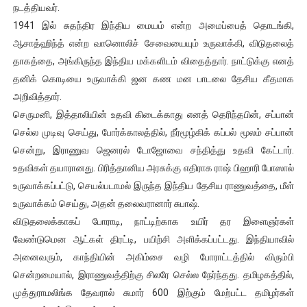
நடத்தியவர்.
1941 இல் சுதந்திர இந்திய மையம் என்ற அமைப்பைத் தொடங்கி,
ஆசாத்ஹிந்த் என்ற வானொலிச் சேவையையும் உருவாக்கி, விடுதலைத்
தாகத்தை, அங்கிருந்த இந்திய மக்களிடம் விதைத்தார். நாட்டுக்கு எனத்
தனிக் கொடியை உருவாக்கி ஜன கண மன பாடலை தேசிய கீதமாக
அறிவித்தார்.
செருமனி, இத்தாலியின் உதவி கிடைக்காது எனத் தெரிந்தபின், சப்பான்
செல்ல முடிவு செய்து, போர்க்காலத்தில், நீர்மூழ்கிக் கப்பல் மூலம் சப்பான்
சென்று, இராணுவ ஜெனரல் டோஜோவை சந்தித்து உதவி கேட்டார்.
உதவிகள் தயாரானது. பிரித்தானிய அரசுக்கு எதிராக ராஷ் பிஹாரி போஸால்
உருவாக்கப்பட்டு, செயல்படாமல் இருந்த இந்திய தேசிய ராணுவத்தை, மீள்
உருவாக்கம் செய்து, அதன் தலைவரானார் சுபாஷ்.
விடுதலைக்காகப் போராடி, நாட்டிற்காக உயிர் தர இளைஞர்கள்
வேண்டுமென ஆட்கள் திரட்டி, பயிற்சி அளிக்கப்பட்டது. இந்தியாவில்
அனைவரும், காந்தியின் அகிம்சை வழி போராட்டத்தில் விரும்பி
சென்றமையால், இராணுவத்திற்கு சிலரே செல்ல நேர்ந்தது. தமிழகத்தில்,
முத்துராமலிங்க தேவரால் சுமார் 600 இற்கும் மேற்பட்ட தமிழர்கள்