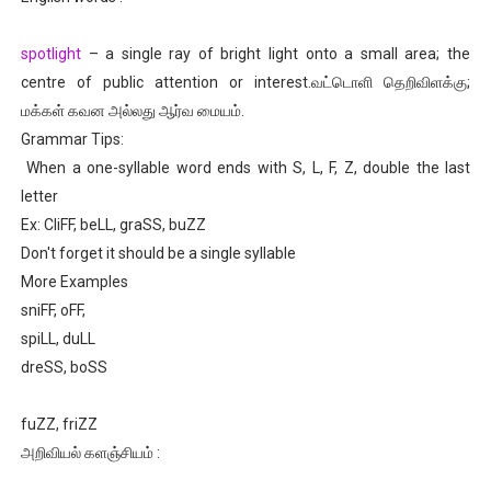
spotlight
– a single ray of bright light onto a small area; the
centre of public attention or interest.வட்டொளி தெறிவிளக்கு;
மக்கள் கவன அல்லது ஆர்வ மையம்.
Grammar Tips:
When a one-syllable word ends with S, L, F, Z, double the last
letter
Ex: CliFF, beLL, graSS, buZZ
Don't forget it should be a single syllable
More Examples
sniFF, oFF,
spiLL, duLL
dreSS, boSS
fuZZ, friZZ
அறிவியல் களஞ்சியம் :