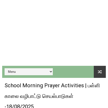
குரூப்-1, குரூப்-2 உள்ளிட்ட அறிவிப்புகளுடன் வருடாந்திர தேர்வ
மாநில கல்விக்கொள்கையை பின்பற்றி புதிய பாடத்திட்டங்களை உருவ
பள்ளி காலை வழிபாட்டு செயல்பாடுகள் - 06-11-2025
கேட் நுழைவுத்தேர்வு ஹால் டிக்கெட் 12-ந்தேதி வெளியாகிறது
பள்ளி காலை வழிபாட்டு செயல்பாடுகள் - 03/03/2026
School Morning Prayer Activities | பள்ளி
காலை வழிபாட்டு செயல்பாடுகள்
-18/08/2025