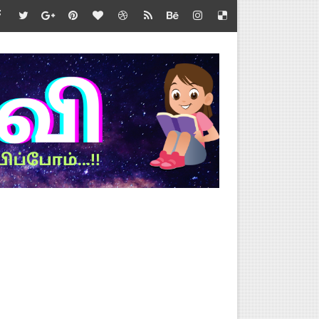
வல்
்த்தை.