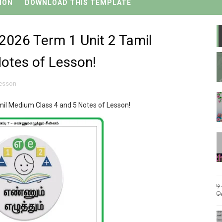
ION
DOWNLOAD THIS TEMPLATE
ிவிப்புகளுடன் வருடாந்திர தேர்வு அட்டவணை விரைவில் வெளியீடு
்றி புதிய பாடத்திட்டங்களை உருவாக்க உயர்மட்டக்குழு பள்ளிக்கல்வ
026 Term 1 Unit 2 Tamil
டுகள் - 06-11-2025
otes of Lesson!
கெட் 12-ந்தேதி வெளியாகிறது
esson
டுகள் - 03/03/2026
l Medium Class 4 and 5 Notes of Lesson!
ட
வ