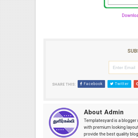
Downloa
SUB
Facebook
Twitter
SHARE THIS:
About Admin
Templatesyard is a blogger r
with premium looking layout
provide the best quality blo