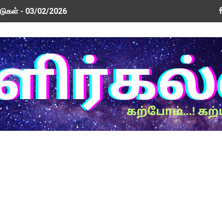
டுகள் - 03/02/2026
டுகள் - 26/01/2026
வூதியம் குறித்து 2 வாரத்தில் அரசாணை: ஐகோர்ட் கிளையில் அரசு தக
ரம் மத்திய அமைச்சரிடம் முறையீடு
டுகள் - 09/01/2026
New Updated Version! Update Now!
் மற்றும் ஆசிரியர் சங்க நிர்வாகிகளுடன் அமைச்சர்கள் பேச்சு வார
ew Update! Version 0.3.5
rm PDF
ர்வுகள் இயக்ககத்தின் செய்திக் குறிப்பு வெளியீடு