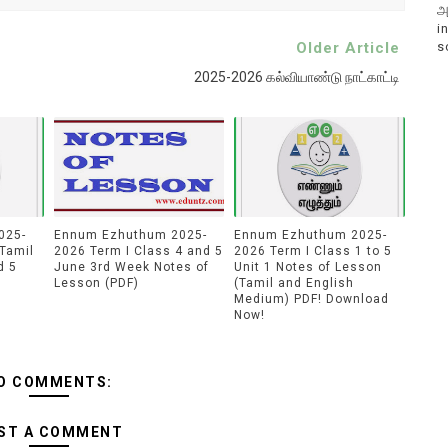
அ
i
Older Article
s
2025-2026 கல்வியாண்டு நாட்காட்டி
025-
Ennum Ezhuthum 2025-
Ennum Ezhuthum 2025-
 Tamil
2026 Term I Class 4 and 5
2026 Term I Class 1 to 5
d 5
June 3rd Week Notes of
Unit 1 Notes of Lesson
Lesson (PDF)
(Tamil and English
Medium) PDF! Download
Now!
O COMMENTS:
ST A COMMENT