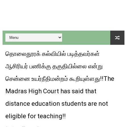
குரூப்-1, குரூப்-2 உள்ளிட்ட அறிவிப்புகளுடன் வருடாந்திர தேர்வ
மாநில கல்விக்கொள்கையை பின்பற்றி புதிய பாடத்திட்டங்களை உருவ
பள்ளி காலை வழிபாட்டு செயல்பாடுகள் - 06-11-2025
கேட் நுழைவுத்தேர்வு ஹால் டிக்கெட் 12-ந்தேதி வெளியாகிறது
தொலைதூரக் கல்வியில் படித்தவர்கள்
பள்ளி காலை வழிபாட்டு செயல்பாடுகள் - 03/03/2026
ஆசிரியர் பணிக்கு தகுதியில்லை என்று
சென்னை உயர்நீதிமன்றம் கூறியுள்ளது!!The
Madras High Court has said that
distance education students are not
eligible for teaching!!