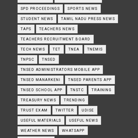
SPD PROCEEDINGS
SPORTS NEWS
STUDENT NEWS
TAMIL NADU PRESS NEWS
TAPS
TEACHERS NEWS
TEACHERS RECRUITMENT BOARD
TECH NEWS
TET
TNEA
TNEMIS
TNPSC
TNSED
TNSED ADMINISTRATORS MOBILE APP
TNSED MANARKENI
TNSED PARENTS APP
TNSED SCHOOL APP
TNSTC
TRAINING
TREASURY NEWS
TRENDING
TRUST EXAM
TWITTER
UDISE
USEFUL MATERIALS
USEFUL NEWS
WEATHER NEWS
WHATSAPP