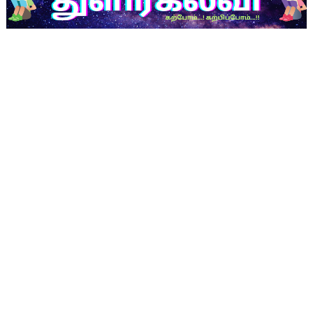
NMMS Examination Proceedings by DGE
PET to Physical Director Grade II - Panel List Released 
தெரு நாய் அச்சுறுத்தல் சார்ந்து பள்ளித் தலைமையாசிரியர்கள் 
+2 தேர்வுக் கட்டணம் மற்றும் TML கட்டணம் செலுத்துதல் சார்ந்த
1-5 வகுப்புகள் - கற்றல் விளைவுகள் - எண் குறியீடு | Learning
பள்ளி காலை வழிபாட்டு செயல்பாடுகள் -10/12/2025
பள்ளி காலை வழிபாட்டுச் செயல்பாடுகள் நாள்:- 09.12.2025
புதிய வரைவு பாடத்திட்டம் டிசம்பரில் தயாராகும்: அமைச்சர் அன்பி
குரூப்-1 முதன்மைத் தேர்வை முன்னிட்டு கடும் கட்டுப்பாடுகள்
பிளஸ்-2 பொதுத்தேர்வில் ஆப்சென்ட் எண்ணிக்கையை குறைக்க பள