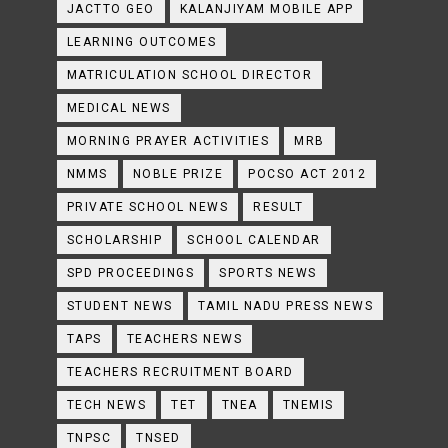
JACTTO GEO
KALANJIYAM MOBILE APP
LEARNING OUTCOMES
MATRICULATION SCHOOL DIRECTOR
MEDICAL NEWS
MORNING PRAYER ACTIVITIES
MRB
NMMS
NOBLE PRIZE
POCSO ACT 2012
PRIVATE SCHOOL NEWS
RESULT
SCHOLARSHIP
SCHOOL CALENDAR
SPD PROCEEDINGS
SPORTS NEWS
STUDENT NEWS
TAMIL NADU PRESS NEWS
TAPS
TEACHERS NEWS
TEACHERS RECRUITMENT BOARD
TECH NEWS
TET
TNEA
TNEMIS
TNPSC
TNSED