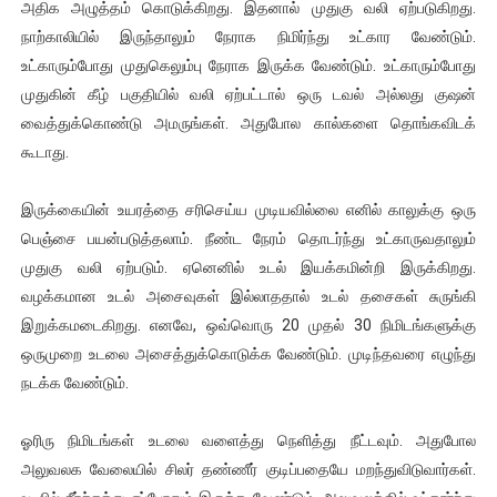
அதிக அழுத்தம் கொடுக்கிறது. இதனால் முதுகு வலி ஏற்படுகிறது.
நாற்காலியில் இருந்தாலும் நேராக நிமிர்ந்து உட்கார வேண்டும்.
உட்காரும்போது முதுகெலும்பு நேராக இருக்க வேண்டும். உட்காரும்போது
முதுகின் கீழ் பகுதியில் வலி ஏற்பட்டால் ஒரு டவல் அல்லது குஷன்
வைத்துக்கொண்டு அமருங்கள். அதுபோல கால்களை தொங்கவிடக்
கூடாது.
இருக்கையின் உயரத்தை சரிசெய்ய முடியவில்லை எனில் காலுக்கு ஒரு
பெஞ்சை பயன்படுத்தலாம். நீண்ட நேரம் தொடர்ந்து உட்காருவதாலும்
முதுகு வலி ஏற்படும். ஏனெனில் உடல் இயக்கமின்றி இருக்கிறது.
வழக்கமான உடல் அசைவுகள் இல்லாததால் உடல் தசைகள் சுருங்கி
இறுக்கமடைகிறது. எனவே, ஒவ்வொரு 20 முதல் 30 நிமிடங்களுக்கு
ஒருமுறை உடலை அசைத்துக்கொடுக்க வேண்டும். முடிந்தவரை எழுந்து
நடக்க வேண்டும்.
ஓரிரு நிமிடங்கள் உடலை வளைத்து நெளித்து நீட்டவும். அதுபோல
அலுவலக வேலையில் சிலர் தண்ணீர் குடிப்பதையே மறந்துவிடுவார்கள்.