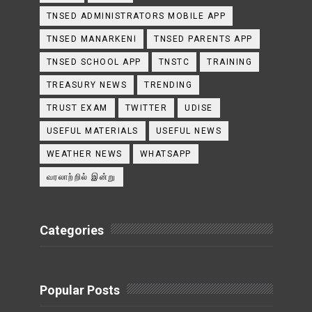
TNSED ADMINISTRATORS MOBILE APP
TNSED MANARKENI
TNSED PARENTS APP
TNSED SCHOOL APP
TNSTC
TRAINING
TREASURY NEWS
TRENDING
TRUST EXAM
TWITTER
UDISE
USEFUL MATERIALS
USEFUL NEWS
WEATHER NEWS
WHATSAPP
வரலாற்றில் இன்று
Categories
Popular Posts