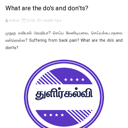
What are the do's and don'ts?
குரூப்-1, குரூப்-2 உள்ளிட்ட அறிவிப்புகளுடன் வருடாந்திர தேர்வ
மாநில கல்விக்கொள்கையை பின்பற்றி புதிய பாடத்திட்டங்களை உருவ
Admin
23:06
Health Tips
பள்ளி காலை வழிபாட்டு செயல்பாடுகள் - 06-11-2025
முதுகு வலியால் அவதியா? செய்ய வேண்டியவை, செய்யக்கூடாதவை
என்னென்ன? Suffering from back pain? What are the do's and
கேட் நுழைவுத்தேர்வு ஹால் டிக்கெட் 12-ந்தேதி வெளியாகிறது
don'ts?
பள்ளி காலை வழிபாட்டு செயல்பாடுகள் - 03/03/2026