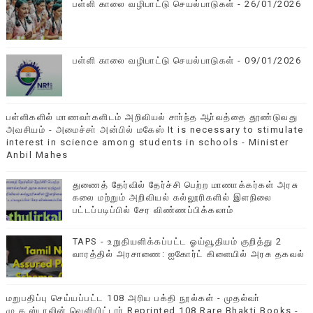
பள்ளி காலை வழிபாட்டு செயல்பாடுகள் - 26/01/2026
பள்ளி காலை வழிபாட்டு செயல்பாடுகள் - 09/01/2026
பள்ளிகளில் மாணவா்களிடம் அறிவியல் சாா்ந்த ஆா்வத்தை தூண்டுவது
அவசியம் - அமைச்சா் அன்பில் மகேஸ் It is necessary to stimulate
interest in science among students in schools - Minister
Anbil Mahes
துணைத் தேர்வில் தேர்ச்சி பெற்ற மாணாக்கர்கள் அரசு
கலை மற்றும் அறிவியல் கல்லூரிகளில் இளநிலை
பட்டப்படிப்பில் சேர விண்ணப்பிக்கலாம்
TAPS - உறுதியளிக்கப்பட்ட ஓய்வூதியம் குறித்து 2
வாரத்தில் அரசாணை: ஐகோர்ட் கிளையில் அரசு தகவல்
மறுபதிப்பு செய்யப்பட்ட 108 அரிய பக்தி நூல்கள் - முதல்வா்
மு.க.ஸ்டாலின் வெளியிட்டாா் Reprinted 108 Rare Bhakti Books -