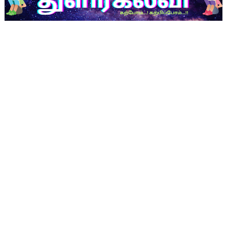
NMMS Examination Proceedings by DGE
PET to Physical Director Grade II - Panel List Released 
தெரு நாய் அச்சுறுத்தல் சார்ந்து பள்ளித் தலைமையாசிரியர்கள் 
+2 தேர்வுக் கட்டணம் மற்றும் TML கட்டணம் செலுத்துதல் சார்ந்த
1-5 வகுப்புகள் - கற்றல் விளைவுகள் - எண் குறியீடு | Learning
பள்ளி காலை வழிபாட்டு செயல்பாடுகள் -10/12/2025
பள்ளி காலை வழிபாட்டுச் செயல்பாடுகள் நாள்:- 09.12.2025
புதிய வரைவு பாடத்திட்டம் டிசம்பரில் தயாராகும்: அமைச்சர் அன்பி
குரூப்-1 முதன்மைத் தேர்வை முன்னிட்டு கடும் கட்டுப்பாடுகள்
பிளஸ்-2 பொதுத்தேர்வில் ஆப்சென்ட் எண்ணிக்கையை குறைக்க பள