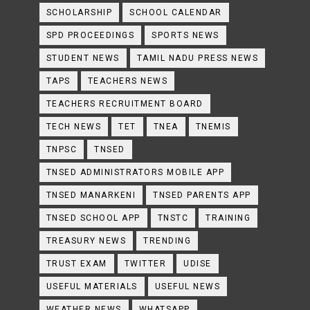
SCHOLARSHIP
SCHOOL CALENDAR
SPD PROCEEDINGS
SPORTS NEWS
STUDENT NEWS
TAMIL NADU PRESS NEWS
TAPS
TEACHERS NEWS
TEACHERS RECRUITMENT BOARD
TECH NEWS
TET
TNEA
TNEMIS
TNPSC
TNSED
TNSED ADMINISTRATORS MOBILE APP
TNSED MANARKENI
TNSED PARENTS APP
TNSED SCHOOL APP
TNSTC
TRAINING
TREASURY NEWS
TRENDING
TRUST EXAM
TWITTER
UDISE
USEFUL MATERIALS
USEFUL NEWS
WEATHER NEWS
WHATSAPP